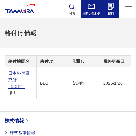
検索
お問い合わせ
資料
格付け情報
格付機関名
格付け
見通し
最終更新日
日本格付研
究所
BBB
安定的
2025/1/28
（JCR）
株式情報
株式基本情報