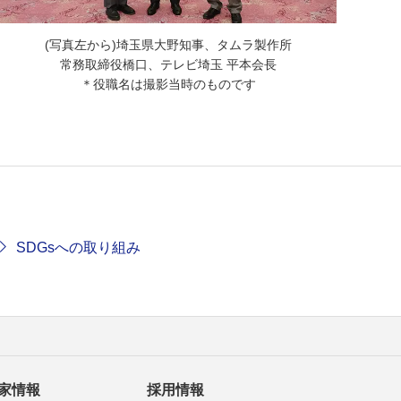
(写真左から)埼玉県大野知事、タムラ製作所
常務取締役橋口、テレビ埼玉 平本会長
＊役職名は撮影当時のものです
SDGsへの取り組み
家情報
採用情報