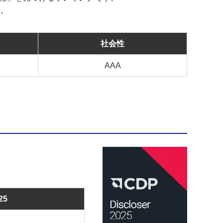
た。
社会性
AAA
25