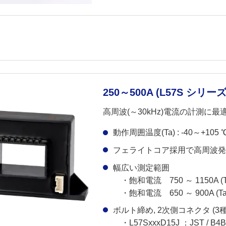
250～500A (L57S シリーズ
高周波(～30kHz)電流の計測に
動作周囲温度(Ta) : -40～+105 
フェライトコア採用で高周波
幅広い測定範囲
・飽和電流 750 ～ 1150A (Ta
・飽和電流 650 ～ 900A (Ta 
ボルト締め, 2次側コネクタ (3種
・L57SxxxD15J ：JST / B4