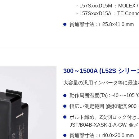
・L57SxxxD15M ：MOLEX /
・L57SxxxD15A ：TE Connect
貫通部寸法：□25.8×41.0 mm
300～1500A (L52S シリー
大容量の汎用インバータ等に最適
動作周囲温度(Ta) : -40～+105 
幅広い測定範囲 (飽和電流 900 ～
ボルト締め、2次側ロック付き
JST/B04B-XASK-1-A-GW, 
貫通部寸法：□40.0×20.0 mm