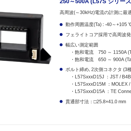
250～500A (L57S シリーズ
高周波(～30kHz)電流の計測に
動作周囲温度(Ta) : -40～+105 
フェライトコア採用で高周波
幅広い測定範囲
・飽和電流 750 ～ 1150A (Ta
・飽和電流 650 ～ 900A (Ta 
ボルト締め, 2次側コネクタ (3種
・L57SxxxD15J ：JST / B4
・L57SxxxD15M ：MOLEX /
・L57SxxxD15A ：TE Connect
貫通部寸法：□25.8×41.0 mm