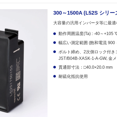
300～1500A (L52S シリー
大容量の汎用インバータ等に最適
動作周囲温度(Ta) : -40～+105 
幅広い測定範囲 (飽和電流 900 ～
ボルト締め、2次側ロック付き
JST/B04B-XASK-1-A-GW, 
貫通部寸法：□40.0×20.0 mm
耐硫化抵抗使用