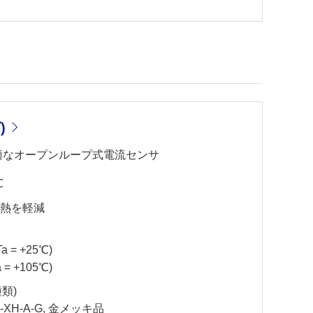
)
最適なオープンループ式電流センサ
℃
発熱を軽減
 = +25℃)
= +105℃)
類)
B-XH-A-G, 金メッキ品