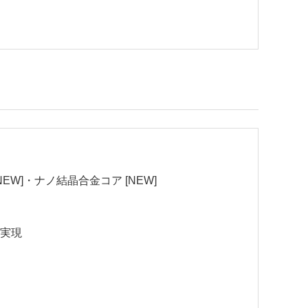
EW]・ナノ結晶合金コア [NEW]
を実現