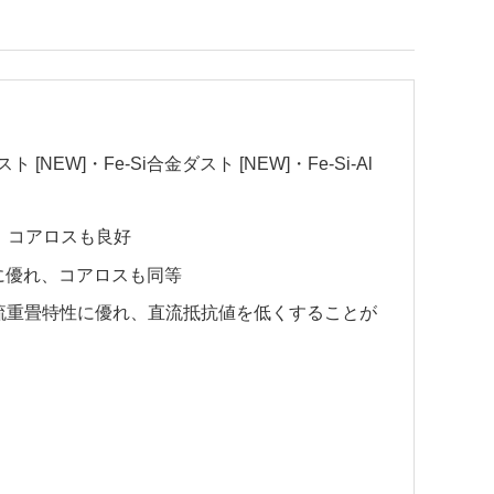
 [NEW]・Fe-Si合金ダスト [NEW]・Fe-Si-Al
れ、コアロスも良好
性に優れ、コアロスも同等
直流重畳特性に優れ、直流抵抗値を低くすることが