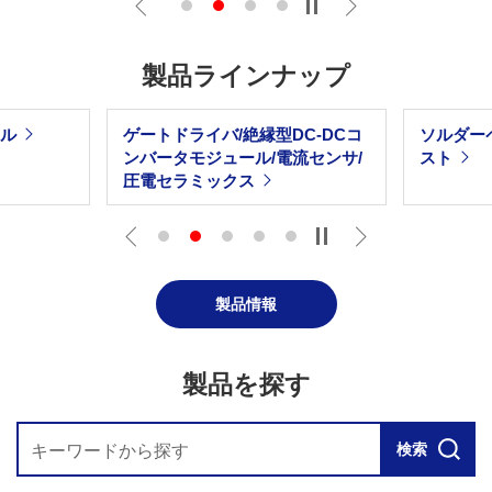
Previous
Next
製品ラインナップ
イル
ゲートドライバ/絶縁型DC-DCコ
ソルダー
ンバータモジュール/電流センサ/
スト
圧電セラミックス
Previous
Next
製品情報
製品を探す
検索