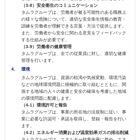
（3-8）安全衛生のコミュニケーション
タムラグループは、労働者が被る可能性のある職務上
の様々な危険について、適切な安全衛生情報の教育・
訓練を労働者が理解できる言葉・方法で提供します。
また、労働者から安全に関わる意見をフィードバック
する仕組みが必要です。
（3-9）労働者の健康管理
タムラグループは、全ての従業員に対し、適切な健康
管理を行います。
4
環境
タムラグループは、資源の枯渇や気候変動、環境汚染
などの地球環境問題に積極的に取り組むとともに、関
係する地域の人々の健康と安全の確保を考慮した地域
の環境問題に配慮します。
（4-1）環境許可と報告
タムラグループは、事業の所在地の法規制に従い、事
業に必要な許認可・承認を取得し、登録・報告を行い
ます。
（4-2）エネルギー消費および温室効果ガスの排出削減
タムラグループは、エネルギー効率改善に努め、エネ