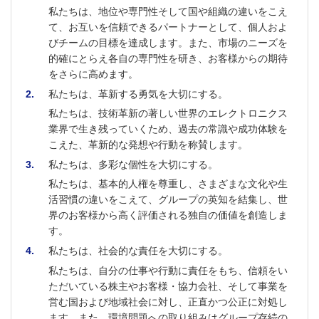
私たちは、地位や専門性そして国や組織の違いをこえ
て、お互いを信頼できるパートナーとして、個人およ
びチームの目標を達成します。また、市場のニーズを
的確にとらえ各自の専門性を研き、お客様からの期待
をさらに高めます。
2
私たちは、革新する勇気を大切にする。
私たちは、技術革新の著しい世界のエレクトロニクス
業界で生き残っていくため、過去の常識や成功体験を
こえた、革新的な発想や行動を称賛します。
3
私たちは、多彩な個性を大切にする。
私たちは、基本的人権を尊重し、さまざまな文化や生
活習慣の違いをこえて、グループの英知を結集し、世
界のお客様から高く評価される独自の価値を創造しま
す。
4
私たちは、社会的な責任を大切にする。
私たちは、自分の仕事や行動に責任をもち、信頼をい
ただいている株主やお客様・協力会社、そして事業を
営む国および地域社会に対し、正直かつ公正に対処し
ます。また、環境問題への取り組みはグループ存続の