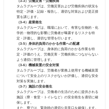
（3-3）労働災害・労働疾病
タムラグループは、労働災害および労働疾病の状況を
特定・評価・記録・報告し、適切な対策および是正措
置を講じます。
（3-4）産業衛生
タムラグループは、職場において、有害な生物的・化
学的・物理的な影響に労働者が曝露するリスクを特
定・評価し、適切な管理を行います。
（3-5）身体的負荷のかかる作業への配慮
タムラグループは、身体的に負荷のかかる作業を特
定・評価のうえ、労働災害・労働疾病につながらない
よう適切に管理します。
（3-6）機械装置の安全対策
タムラグループは、労働者が業務上使用する機械装置
について安全上のリスクがないか評価し、適切な安全
対策を実施します。
（3-7）施設の安全衛生
タムラグループは、労働者の生活のために提供される
施設（寮・食堂・トイレなど）の安全衛生を適切に確
保します。
また、寮では、緊急時の適切な非常口を確保します。