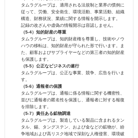
タムラグループは、適用される法規制と業界の慣例に
従って、労働、安全衛生、環境活動、事業活動、組織
構造、財務状況、業績に関する情報を開示します。
記録の改ざんや虚偽の情報開示は容認しません。
（5-4）知的財産の尊重
タムラグループは、知的財産権を尊重し、技術やノウ
ハウの移転は、知的財産が守られた形で行います。ま
た、顧客およびサプライヤーなどの第三者の知的財産
も保護します。
（5-5）公正なビジネスの遂行
タムラグループは、公正な事業、競争、広告を行いま
す。
（5-6）通報者の保護
タムラグループは、通報に係る情報に関する機密性、
並びに通報者の匿名性を保護し、通報者に対する報復
を排除します。
（5-7）責任ある鉱物調達
タムラグループは、製造している製品に含まれるタン
タル、錫、タングステン、および金などの鉱物が、紛
争地域および高リスク地域で深刻な人権侵害、環境破