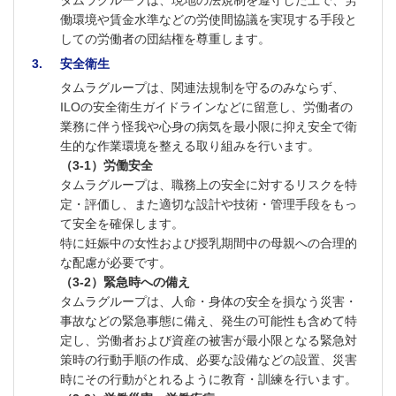
働環境や賃金水準などの労使間協議を実現する手段と
しての労働者の団結権を尊重します。
3
安全衛生
タムラグループは、関連法規制を守るのみならず、
ILOの安全衛生ガイドラインなどに留意し、労働者の
業務に伴う怪我や心身の病気を最小限に抑え安全で衛
生的な作業環境を整える取り組みを行います。
（3-1）労働安全
タムラグループは、職務上の安全に対するリスクを特
定・評価し、また適切な設計や技術・管理手段をもっ
て安全を確保します。
特に妊娠中の女性および授乳期間中の母親への合理的
な配慮が必要です。
（3-2）緊急時への備え
タムラグループは、人命・身体の安全を損なう災害・
事故などの緊急事態に備え、発生の可能性も含めて特
定し、労働者および資産の被害が最小限となる緊急対
策時の行動手順の作成、必要な設備などの設置、災害
時にその行動がとれるように教育・訓練を行います。