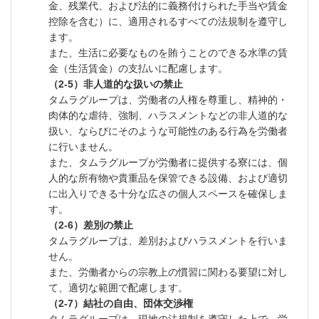
金、残業代、および法的に義務付けられた手当や賃金
控除を含む）に、適用されるすべての法規制を遵守し
ます。
また、生活に必要なものを賄うことのできる水準の賃
金（生活賃金）の支払いに配慮します。
（2-5）非人道的な扱いの禁止
タムラグループは、労働者の人権を尊重し、精神的・
肉体的な虐待、強制、ハラスメントなどの非人道的な
扱い、ならびにそのような可能性のある行為を労働者
に行いません。
また、タムラグループが労働者に提供する寮には、個
人的な所有物や貴重品を保管できる設備、および適切
に出入りできる十分な広さの個人スペースを確保しま
す。
（2-6）差別の禁止
タムラグループは、差別およびハラスメントを行いま
せん。
また、労働者からの宗教上の慣習に関わる要望に対し
て、適切な範囲で配慮します。
（2-7）結社の自由、団体交渉権
タムラグループは、現地の法規制を遵守した上で、労