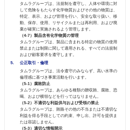
タムラグループは、法規制を遵守し、人体や環境に対
して危険をもたらす化学物質およびその他の物質は、
特定、表示、および管理を行い、安全な取り扱い、移
動、保存、使用、リサイクルまたは再利用、および廃
棄が確実に実施されるよう管理します。
（4-7）製品含有化学物質の管理
タムラグループは、製品に含まれる特定の物質の使用
禁止または制限に関して適用される、すべての法規制
および顧客要求を遵守します。
5
公正取引・倫理
タムラグループは、法令遵守のみならず、高い水準の
倫理感に基づき事業活動を行います。
（5-1）腐敗防止
タムラグループは、あらゆる種類の贈収賄、腐敗、恐
喝、および横領などを行ってはなりません。
（5-2）不適切な利益供与および受領の禁止
タムラグループは、賄賂その他の不当または不適切な
利益を得る手段としての約束、申し出、許可を提供ま
たは容認しません。
（5-3）適切な情報開示