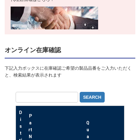
オンライン在庫確認
下記入力ボックスに在庫確認ご希望の製品品番をご入力いただく
と、検索結果が表示されます
SEARCH
D
P
i
a
Q
s
rt
u
t
N
a
ri