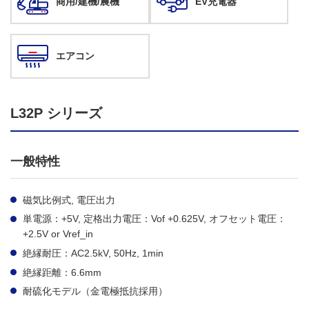
商用/建機/農機
EV充電器
エアコン
L32P シリーズ
一般特性
磁気比例式, 電圧出力
単電源：+5V, 定格出力電圧：Vof +0.625V, オフセット電圧：
+2.5V or Vref_in
絶縁耐圧：AC2.5kV, 50Hz, 1min
絶縁距離：6.6mm
耐硫化モデル（金電極抵抗採用）