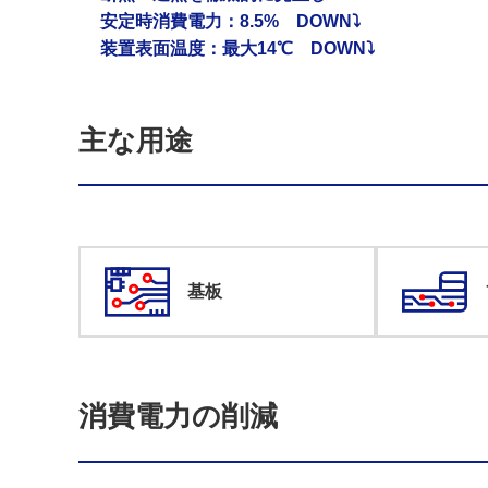
安定時消費電力：8.5% DOWN⤵
装置表面温度：最大14℃ DOWN⤵
主な用途
基板
消費電力の削減